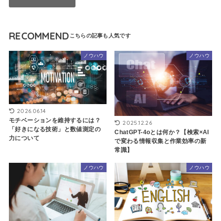
RECOMMEND
ノウハウ
ノウハウ
2026.06.14
モチベーションを維持するには？
2025.12.26
「好きになる技術」と数値測定の
ChatGPT-4oとは何か？【検索×AI
力について
で変わる情報収集と作業効率の新
常識】
ノウハウ
ノウハウ