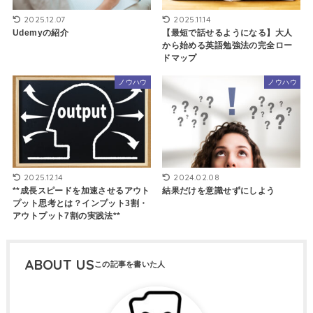
2025.12.07
2025.11.14
Udemyの紹介
【最短で話せるようになる】大人
から始める英語勉強法の完全ロー
ドマップ
ノウハウ
ノウハウ
2025.12.14
2024.02.08
**成長スピードを加速させるアウト
結果だけを意識せずにしよう
プット思考とは？インプット3割・
アウトプット7割の実践法**
ABOUT US