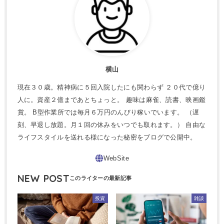
横山
現在３０歳。精神病に５回入院したにも関わらず ２０代で億り
人に。資産２億まであとちょっと。 趣味は麻雀、読書、映画鑑
賞。 B型作業所では毎月６万円のんびり稼いでいます。 （遅
刻、早退し放題。月１回の休みをいつでも取れます。） 自由な
ライフスタイルを送れる様になった秘密をブログで公開中。
NEW POST
投資
雑談