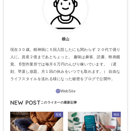
横山
現在３０歳。精神病に５回入院したにも関わらず ２０代で億り
人に。資産２億まであとちょっと。 趣味は麻雀、読書、映画鑑
賞。 B型作業所では毎月６万円のんびり稼いでいます。 （遅
刻、早退し放題。月１回の休みをいつでも取れます。） 自由な
ライフスタイルを送れる様になった秘密をブログで公開中。
NEW POST
投資
雑談