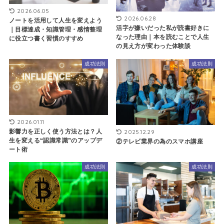
2026.06.05
2026.06.28
ノートを活用して人生を変えよう
活字が嫌いだった私が読書好きに
｜目標達成・知識管理・感情整理
なった理由｜本を読むことで人生
に役立つ書く習慣のすすめ
の見え方が変わった体験談
成功法則
成功法則
2026.01.11
2025.12.29
影響力を正しく使う方法とは？人
生を変える“認識常識”のアップデ
②テレビ業界の為のスマホ講座
ート術
成功法則
成功法則