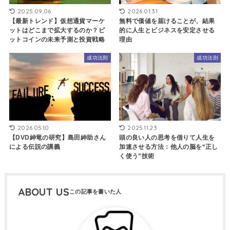
2025.09.06
2026.01.31
【最新トレンド】仮想通貨マーケ
無料で価値を届けることが、結果
ットはどこまで拡大するのか？ビ
的に人生とビジネスを安定させる
ットコインの未来予測と投資戦略
理由
成功法則
成功法則
2026.05.10
2025.11.23
【DVD紳竜の研究】島田紳助さん
頭の良い人の思考を借りて人生を
による伝説の講義
加速させる方法：他人の脳を“正し
く使う”技術
ABOUT US