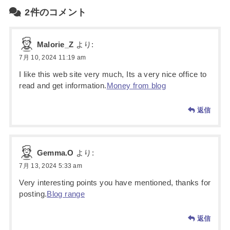
2件のコメント
Malorie_Z
より:
7月 10, 2024 11:19 am
I like this web site very much, Its a very nice office to
read and get information.
Money from blog
返信
Gemma.O
より:
7月 13, 2024 5:33 am
Very interesting points you have mentioned, thanks for
posting.
Blog range
返信