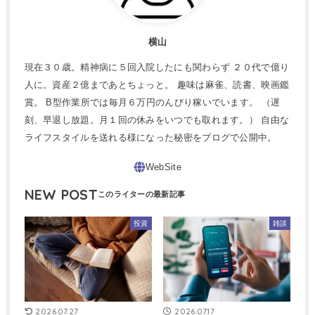
横山
現在３０歳。精神病に５回入院したにも関わらず ２０代で億り
人に。資産２億まであとちょっと。 趣味は麻雀、読書、映画鑑
賞。 B型作業所では毎月６万円のんびり稼いでいます。 （遅
刻、早退し放題。月１回の休みをいつでも取れます。） 自由な
ライフスタイルを送れる様になった秘密をブログで公開中。
NEW POST
投資
雑談
2026.07.27
2026.07.17