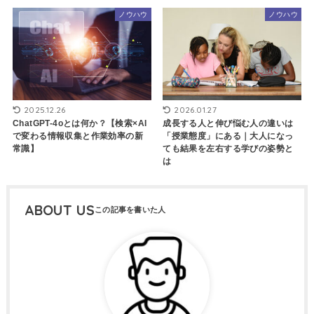
ノウハウ
ノウハウ
2025.12.26
2026.01.27
ChatGPT-4oとは何か？【検索×AI
成長する人と伸び悩む人の違いは
で変わる情報収集と作業効率の新
「授業態度」にある｜大人になっ
常識】
ても結果を左右する学びの姿勢と
は
ABOUT US