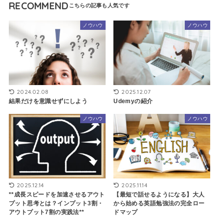
RECOMMEND
ノウハウ
ノウハウ
2024.02.08
2025.12.07
結果だけを意識せずにしよう
Udemyの紹介
ノウハウ
ノウハウ
2025.12.14
2025.11.14
**成長スピードを加速させるアウト
【最短で話せるようになる】大人
プット思考とは？インプット3割・
から始める英語勉強法の完全ロー
アウトプット7割の実践法**
ドマップ