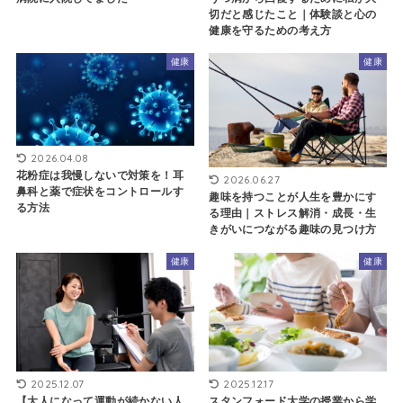
切だと感じたこと｜体験談と心の
健康を守るための考え方
健康
健康
2026.04.08
花粉症は我慢しないで対策を！耳
2026.06.27
鼻科と薬で症状をコントロールす
趣味を持つことが人生を豊かにす
る方法
る理由｜ストレス解消・成長・生
きがいにつながる趣味の見つけ方
健康
健康
2025.12.07
2025.12.17
【大人になって運動が続かない人
スタンフォード大学の授業から学