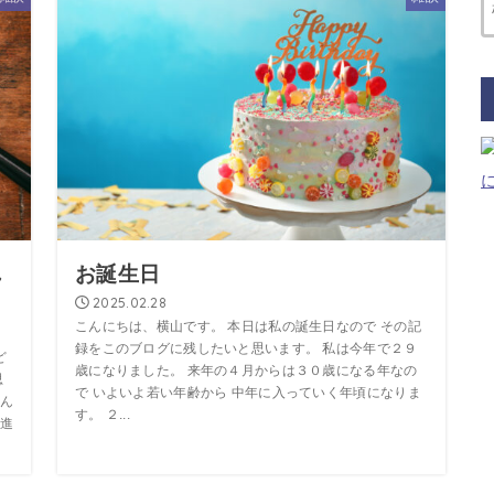
れ
お誕生日
2025.02.28
こんにちは、横山です。 本日は私の誕生日なので その記
録をこのブログに残したいと思います。 私は今年で２９
ど
歳になりました。 来年の４月からは３０歳になる年なの
思
で いよいよ若い年齢から 中年に入っていく年頃になりま
ん
す。 ２...
進