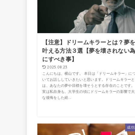
【注意】ドリームキラーとは？夢
叶える方法３選【夢を壊されない
にすべき事】
2025.08.23
こんにちは、横山です。 本日は「ドリームキラー」に
いてお話ししていきたいと思います。ドリームキラーと
は、あなたの夢や目標を壊そうとする存在のことです。
実は私自身も、大学生の頃にドリームキラーの影響で大
な後悔をした経...
成功