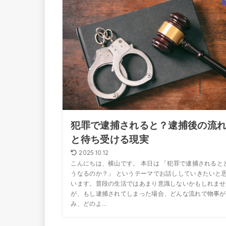
犯罪で逮捕されると？逮捕後の流
と待ち受ける現実
2025.10.12
こんにちは、横山です。 本日は 「犯罪で逮捕されると
うなるのか？」 というテーマでお話ししていきたいと
います。普段の生活ではあまり意識しないかもしれませ
が、もし逮捕されてしまった場合、どんな流れで物事が
み、どのよ...