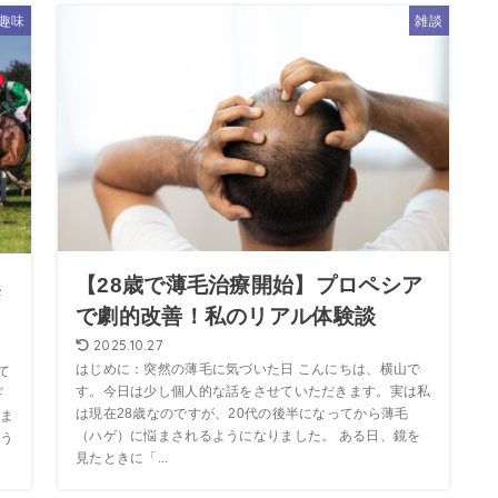
趣味
雑談
【28歳で薄毛治療開始】プロペシア
楽
で劇的改善！私のリアル体験談
2025.10.27
はじめに：突然の薄毛に気づいた日 こんにちは、横山で
て
す。今日は少し個人的な話をさせていただきます。実は私
ギ
は現在28歳なのですが、20代の後半になってから薄毛
ま
（ハゲ）に悩まされるようになりました。 ある日、鏡を
う
見たときに「...