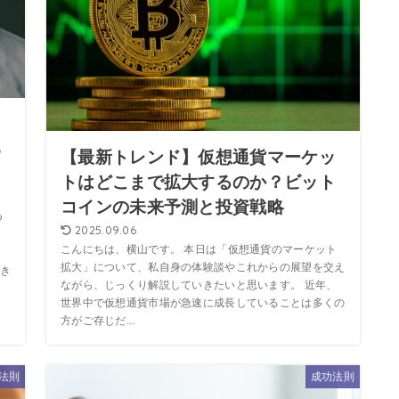
を
為
【最新トレンド】仮想通貨マーケッ
トはどこまで拡大するのか？ビット
コインの未来予測と投資戦略
つ
2025.09.06
こんにちは、横山です。 本日は「仮想通貨のマーケット
拡大」について、私自身の体験談やこれからの展望を交え
き
ながら、じっくり解説していきたいと思います。 近年、
世界中で仮想通貨市場が急速に成長していることは多くの
方がご存じだ...
法則
成功法則