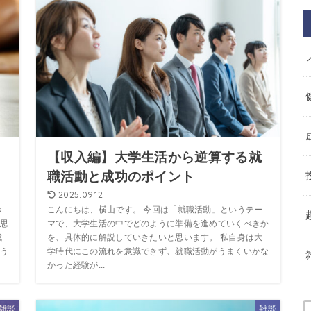
ト
【収入編】大学生活から逆算する就
職活動と成功のポイント
2025.09.12
つ
こんにちは、横山です。 今回は「就職活動」というテー
思
マで、大学生活の中でどのように準備を進めていくべきか
成
を、具体的に解説していきたいと思います。 私自身は大
う
学時代にこの流れを意識できず、就職活動がうまくいかな
かった経験が...
雑談
雑談