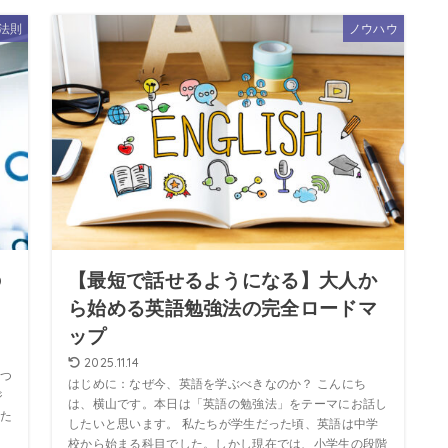
法則
ノウハウ
の
【最短で話せるようになる】大人か
ら始める英語勉強法の完全ロードマ
ップ
2025.11.14
つ
はじめに：なぜ今、英語を学ぶべきなのか？ こんにち
ジ
は、横山です。本日は「英語の勉強法」をテーマにお話し
た
したいと思います。 私たちが学生だった頃、英語は中学
校から始まる科目でした。しかし現在では、小学生の段階